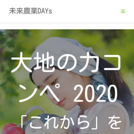
Skip
未来農業DAYs
to
content
大地の力コ
ンペ 2020
「これから」を