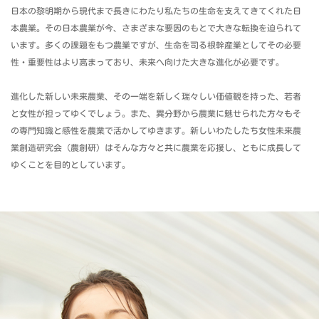
日本の黎明期から現代まで長きにわたり私たちの生命を支えてきてくれた日
本農業。その日本農業が今、さまざまな要因のもとで大きな転換を迫られて
います。多くの課題をもつ農業ですが、生命を司る根幹産業としてその必要
性・重要性はより高まっており、未来へ向けた大きな進化が必要です。
進化した新しい未来農業、その一端を新しく瑞々しい価値観を持った、若者
と女性が担ってゆくでしょう。また、異分野から農業に魅せられた方々もそ
の専門知識と感性を農業で活かしてゆきます。新しいわたしたち女性未来農
業創造研究会（農創研）はそんな方々と共に農業を応援し、ともに成長して
ゆくことを目的としています。